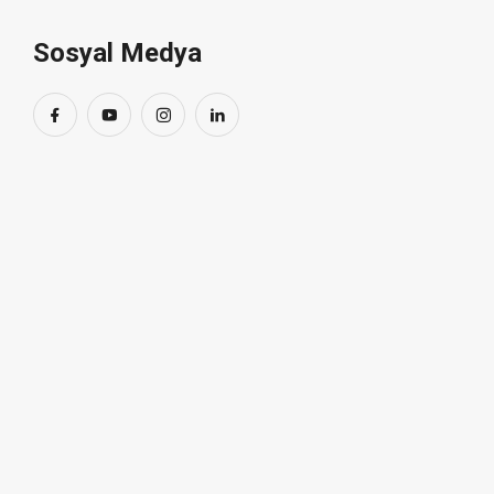
Sosyal Medya
Kayıt Ol
Alba Makine
1969’dan bu yana Türkiye’nin önde gelen yenilikçi
makine üreticisi olup, tekstil ve lojistik sektörlerinde
çözümler sunmaktadır.