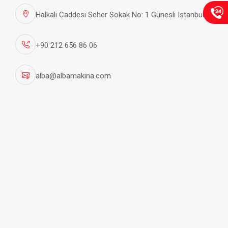
Halkali Caddesi Seher Sokak No: 1 Günesli Istanbul
+90 212 656 86 06
alba@albamakina.com
E-bültenimize kayıt olarak firmamızın duyurularından ve
sektördeki yeniliklerden haberdar olabilirsiniz.