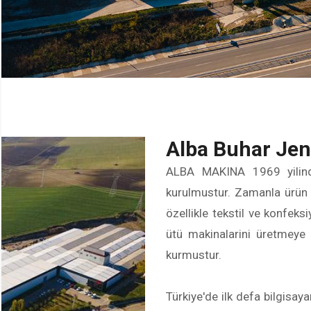
A
l
b
a
B
u
h
a
r
J
e
n
ALBA MAKINA 1969 yilind
kurulmustur. Zamanla ürün 
özellikle tekstil ve konfeks
ütü makinalarini üretmeye 
kurmustur.
Türkiye'de ilk defa bilgisayar