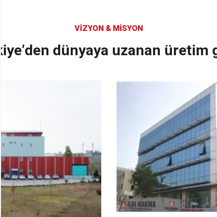
VIZYON & MISYON
k
i
y
e
’
d
e
n
d
ü
n
y
a
y
a
u
z
a
n
a
n
ü
r
e
t
i
m