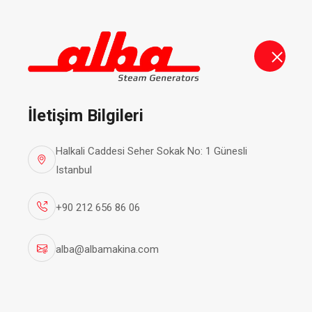
alba@albamakina.com
+90 212 656 86 06
Buhar Jen
İletişim Bilgileri
Halkali Caddesi Seher Sokak No: 1 Günesli
Istanbul
+90 212 656 86 06
alba@albamakina.com