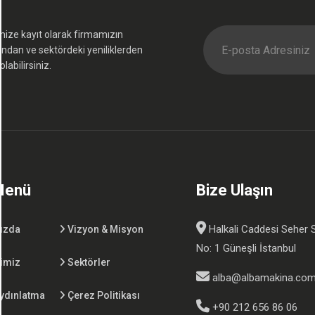
mize kayıt olarak firmamızın
ından ve sektördeki yeniliklerden
labilirsiniz.
 Menü
Bize Ulaşın
Halkali Caddesi Seher 
ızda
Vizyon & Misyon
No: 1 Güneşli İstanbul
imiz
Sektörler
alba@albamakina.co
ydınlatma
Çerez Politikası
+90 212 656 86 06