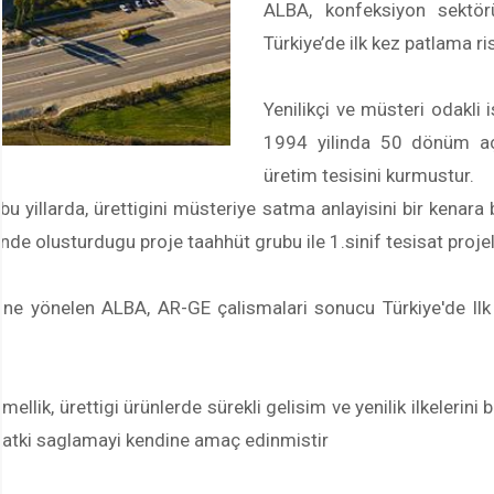
ALBA, konfeksiyon sektör
Türkiye’de ilk kez patlama r
Yenilikçi ve müsteri odakli
1994 yilinda 50 dönüm aç
üretim tesisini kurmustur.
u yillarda, ürettigini müsteriye satma anlayisini bir kenara 
nde olusturdugu proje taahhüt grubu ile 1.sinif tesisat proj
törüne yönelen ALBA, AR-GE çalismalari sonucu Türkiye'de Il
k, ürettigi ürünlerde sürekli gelisim ve yenilik ilkelerini 
katki saglamayi kendine amaç edinmistir