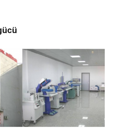
g
ü
c
ü