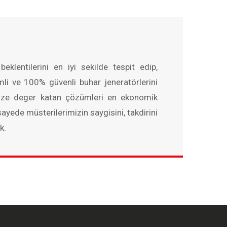
eklentilerini en iyi sekilde tespit edip,
i ve 100% güvenli buhar jeneratörlerini
mize deger katan çözümleri en ekonomik
ayede müsterilerimizin saygisini, takdirini
k.