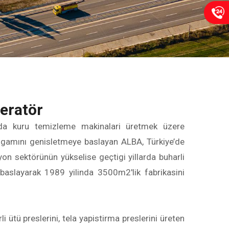
e
r
a
t
ö
r
a kuru temizleme makinalari üretmek üzere
gamını genisletmeye baslayan ALBA, Türkiye’de
iyon sektörünün yükselise geçtigi yillarda buharli
baslayarak 1989 yilinda 3500m2'lik fabrikasini
li ütü preslerini, tela yapistirma preslerini üreten