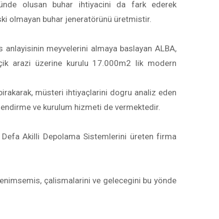
ünde olusan buhar ihtiyacini da fark ederek
iski olmayan buhar jeneratörünü üretmistir.
 is anlayisinin meyvelerini almaya baslayan ALBA,
ik arazi üzerine kurulu 17.000m2 lik modern
birakarak, müsteri ihtiyaçlarini dogru analiz eden
elendirme ve kurulum hizmeti de vermektedir.
k Defa Akilli Depolama Sistemlerini üreten firma
benimsemis, çalismalarini ve gelecegini bu yönde