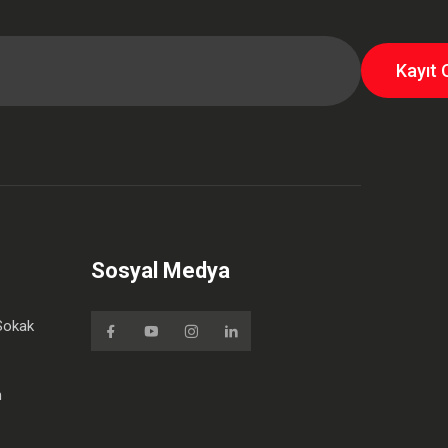
Kayıt 
Sosyal Medya
Sokak
m